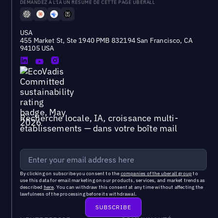
DEMANDEZ À L'IA UN RÉSUMÉ DE CETTE PAGE UBERALL
USA
455 Market St, Ste 1940 PMB 832194 San Francisco, CA
94105 USA
Recherche locale, IA, croissance multi-
établissements — dans votre boîte mail
By clicking on subscribe you consent to the
companies of the uberall group
to
use this data for email marketing on our products, services, and market trends as
described
here
. You can withdraw this consent at any time without affecting the
lawfulness of the processing before its withdrawal.