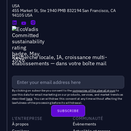
USA
455 Market St, Ste 1940 PMB 832194 San Francisco, CA
94105 USA
Recherche locale, IA, croissance multi-
établissements — dans votre boîte mail
By clicking on subscribe you consent to the
companies of the uberall group
to
use this data for email marketing on our products, services, and market trends as
described
here
. You can withdraw this consent at any time without affecting the
lawfulness of the processing before its withdrawal.
L'ENTREPRISE
COMMUNAUTÉ
À propos
Évènements