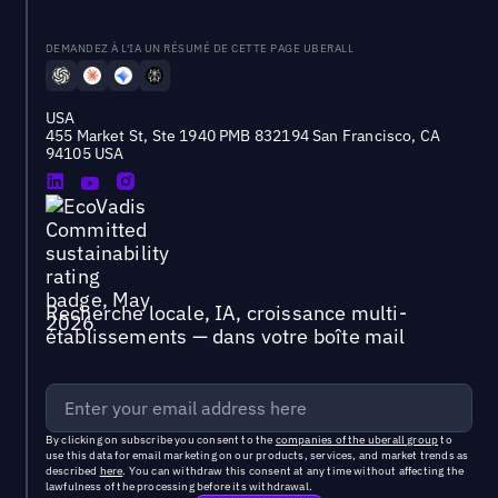
DEMANDEZ À L'IA UN RÉSUMÉ DE CETTE PAGE UBERALL
USA
455 Market St, Ste 1940 PMB 832194 San Francisco, CA
94105 USA
Recherche locale, IA, croissance multi-
établissements — dans votre boîte mail
By clicking on subscribe you consent to the
companies of the uberall group
to
use this data for email marketing on our products, services, and market trends as
described
here
. You can withdraw this consent at any time without affecting the
lawfulness of the processing before its withdrawal.