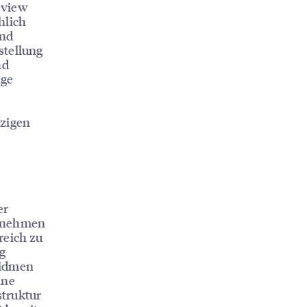
eview
hlich
und
stellung
nd
ige
nzigen
er
ernehmen
reich zu
g
widmen
ine
struktur