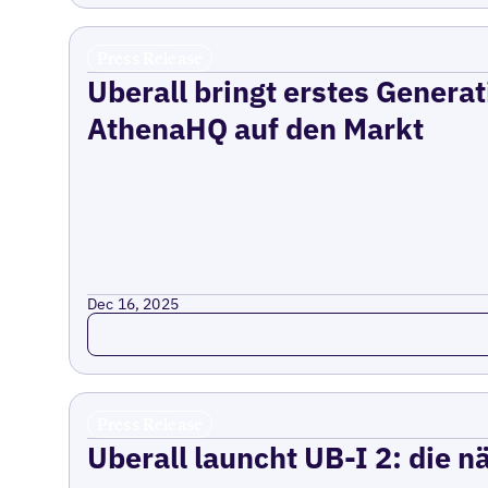
Press Release
Uberall bringt erstes Genera
AthenaHQ auf den Markt
Dec 16, 2025
Read more
Press Release
Uberall launcht UB-I 2: die 