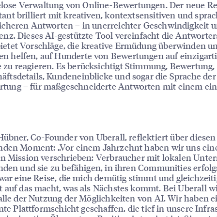
lose Verwaltung von Online-Bewertungen. Der neue R
tant brilliert mit kreativen, kontextsensitiven und sprac
sicheren Antworten – in unerreichter Geschwindigkeit 
ienz. Dieses AI-gestützte Tool vereinfacht die Antworter
ietet Vorschläge, die kreative Ermüdung überwinden u
n helfen, auf Hunderte von Bewertungen auf einzigart
 zu reagieren. Es berücksichtigt Stimmung, Bewertung,
äftsdetails, Kundeneinblicke und sogar die Sprache der
tung – für maßgeschneiderte Antworten mit einem ei
.
Hübner, Co-Founder von Uberall, reflektiert über diesen
nden Moment: „Vor einem Jahrzehnt haben wir uns ein
en Mission verschrieben: Verbraucher mit lokalen Unt
nden und sie zu befähigen, in ihren Communities erfolg
 war eine Reise, die mich demütig stimmt und gleichzeiti
 auf das macht, was als Nächstes kommt. Bei Uberall 
alle der Nutzung der Möglichkeiten von AI. Wir haben e
ente Plattformschicht geschaffen, die tief in unsere Infra