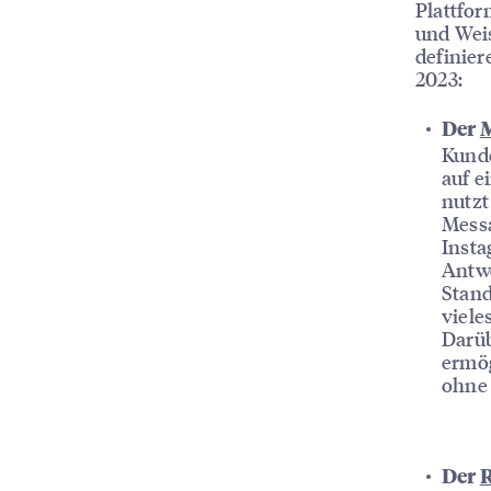
Plattfor
und Weis
definier
2023:
Der
M
Kunde
auf e
nutzt
Messa
Insta
Antwo
Stand
viele
Darüb
ermög
ohne 
Der
R