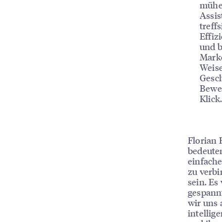
mühe
Assis
treff
Effiz
und b
Marke
Weise
Gesch
Bewer
Klick
Florian 
bedeute
einfach
zu verbi
sein. Es
gespannt
wir uns 
intellig