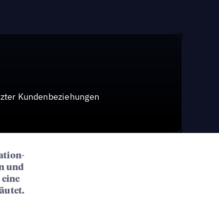
tützter Kundenbeziehungen
ation-
on und
 eine
äutet.