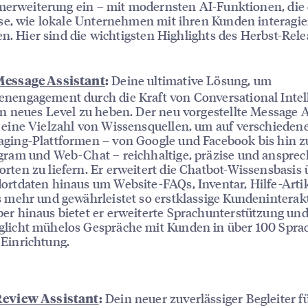
merweiterung ein – mit modernsten AI-Funktionen, die 
e, wie lokale Unternehmen mit ihren Kunden interagie
en. Hier sind die wichtigsten Highlights des Herbst-Rele
Deine ultimative Lösung, um
essage Assistant
:
nengagement durch die Kraft von Conversational Intel
in neues Level zu heben. Der neu vorgestellte Message A
 eine Vielzahl von Wissensquellen, um auf verschieden
ging-Plattformen – von Google und Facebook bis hin z
gram und Web-Chat – reichhaltige, präzise und anspre
rten zu liefern. Er erweitert die Chatbot-Wissensbasis 
ortdaten hinaus um Website-FAQs, Inventar, Hilfe-Arti
s mehr und gewährleistet so erstklassige Kundeninterak
er hinaus bietet er erweiterte Sprachunterstützung un
licht mühelos Gespräche mit Kunden in über 100 Spra
Einrichtung.
Dein neuer zuverlässiger Begleiter fü
eview Assistant
: