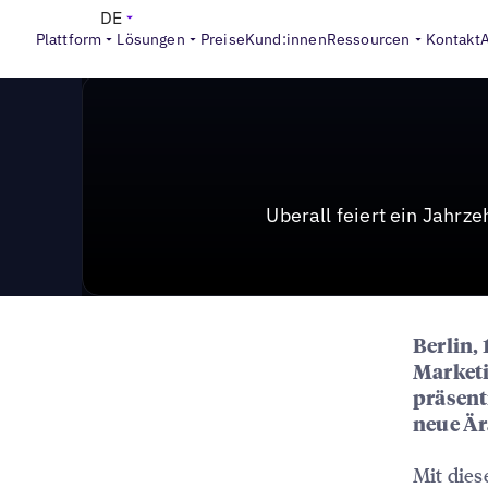
News & Press
>
Uberall feiert ein Jahrzehnt Innovati
DE
Plattform
Lösungen
Preise
Kund:innen
Ressourcen
Kontakt
Uberall feiert ein Jahrz
Berlin, 
Marketi
präsent
neue Är
Mit dies