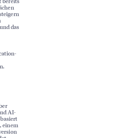
t bereits
lächen
steigern
n
 und das
cation-
n.
ber
und AI-
basiert
, einem
version
et.