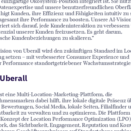
 einzigartige Ökosystem-Position integriert ist. Sie nutz
Datenexpertise und unsere benutzerfreundlichen Oberf
higt Kunden, ihre Effizienz und Fähigkeiten intuitiv zu 
sgesamt ihre Performance zu boosten. Unsere AI-Visio
iert sich darauf, jede Kundeninteraktion zu verbessern
tenzial unserer Kunden freizusetzen. Es geht darum,
ische Kundenbeziehungen zu skalieren.“
ision von Uberall wird den zukünftigen Standard im Lo
ng setzen – mit verbesserter Consumer Experience und
r Performance standortgetriebener Wachstumsstrategie
Uberall
ist eine Multi-Location-Marketing-Plattform, die
mensmarken dabei hilft, ihre lokale digitale Präsenz ü
, Bewertungen, Social Media, lokale Seiten, Filialfinder 
tbarkeit zu verwalten und zu optimieren. Die Plattform 
 Konzept der Location Performance Optimization (LPO)
rk, das Sichtbarkeit, Engagement, Reputation und Kon
baren Geschäftsergebnissen auf Standortebene verbind