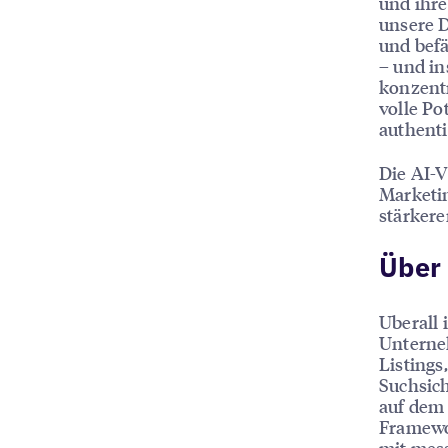
und ihre
unsere 
und befä
– und in
konzentr
volle Po
authent
Die AI-V
Marketi
stärkere
Über 
Uberall 
Unterneh
Listings
Suchsich
auf dem
Framewo
mit mess