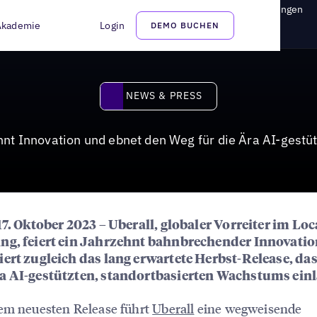
on und ebnet den Weg für die Ära AI-gestützter Kundenbeziehungen
Akademie
Login
DEMO BUCHEN
News & Press
NEWS & PRESS
ehnt Innovation und ebnet den Weg für die Ära AI-ges
17. Oktober 2023 – Uberall, globaler Vorreiter im Loc
ng, feiert ein Jahrzehnt bahnbrechender Innovati
iert zugleich das lang erwartete Herbst-Release, das
a AI-gestützten, standortbasierten Wachstums einl
em neuesten Release führt
Uberall
eine wegweisende