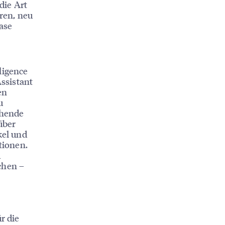
die Art
ren, neu
ase
ligence
ssistant
en
u
chende
über
kel und
tionen.
d
chen –
r die