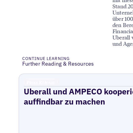
Stand 20
Unterne
über 10
den Bere
Financia
Uberall 
und Age
CONTINUE LEARNING
Further Reading & Resources
Press Release
Uberall und AMPECO kooperie
auffindbar zu machen