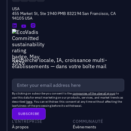
USA
455 Market St, Ste 1940 PMB 832194 San Francisco, CA
94105 USA
Recherche locale, IA, croissance multi-
établissements — dans votre boîte mail
By clicking on subscribe you consent to the
companies of the uberall group
to
use this data for email marketing on our products, services, and market trends as
described
here
. You can withdraw this consent at any time without affecting the
lawfulness of the processing before its withdrawal.
L'ENTREPRISE
COMMUNAUTÉ
À propos
Évènements