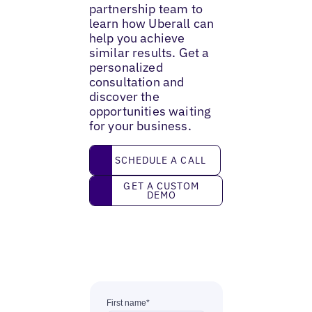
partnership team to
learn how Uberall can
help you achieve
similar results. Get a
personalized
consultation and
discover the
opportunities waiting
for your business.
Schedule a call
SCHEDULE A CALL
Get a custom demo
GET A CUSTOM
DEMO