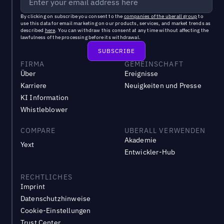
By clicking on subscribe you consent to the
companies of the uberall group
to
use this data for email marketing on our products, services, and market trends as
described
here
. You can withdraw this consent at any time without affecting the
lawfulness of the processing before its withdrawal.
FIRMA
GEMEINSCHAFT
Über
Ereignisse
Karriere
Neuigkeiten und Presse
KI Information
Whistleblower
COMPARE
UBERALL VERWENDEN
Akademie
Yext
Entwickler-Hub
RECHTLICHES
Imprint
Datenschutzhinweise
Cookie-Einstellungen
Trust Center