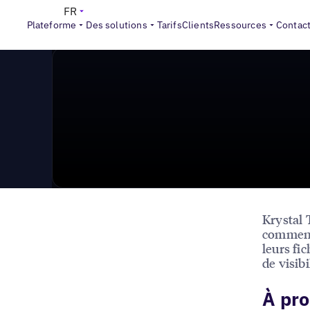
News & Press
>
Apple Business Connect : votre guide
FR
Plateforme
Des solutions
Tarifs
Clients
Ressources
Contac
Krystal 
comment 
leurs fi
de visibi
À pro