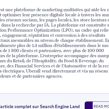
est une plateforme de marketing multisites qui aide les
t optimiser leur présence digitale locale à travers les an
 les réseaux sociaux, les pages locales, les store locators e
té dans la recherche par IA. La plateforme est construite 
ion Performance Optimization (LPO), un cadre qui relie
té, engagement, réputation et conversion à des résultats
iaux mesurables au niveau de chaque établissement. E
alimente plus de 1,4 million d’établissements dans le m
s de 1 800 clients et partenaires, avec plus de 100 000
eurs de la plateforme. L’entreprise accompagne des mar
eurs du Retail, de l’Hospitality, du Food & Beverage, du
re, des Financial Services et de l’Automotive et de la re
s électriques. Uberall vend directement et via un résea
deurs et de partenaires agences.
Read More
l’article complet sur Search Engine Land
READ M