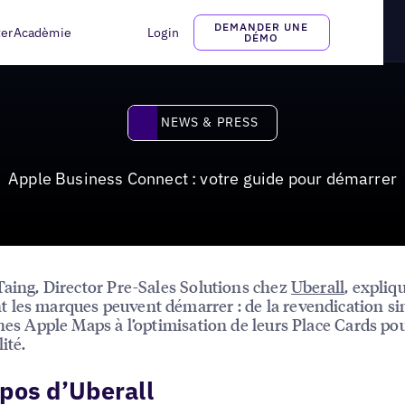
 pour démarrer
DEMANDER UNE
ter
Acadèmie
Login
DÉMO
News & Press
NEWS & PRESS
Apple Business Connect : votre guide pour démarrer
Taing, Director Pre-Sales Solutions chez
Uberall
, expliq
les marques peuvent démarrer : de la revendication si
ches Apple Maps à l’optimisation de leurs Place Cards po
lité.
pos d’Uberall