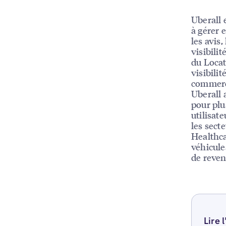
Uberall 
à gérer e
les avis,
visibili
du Locat
visibili
commerc
Uberall 
pour plu
utilisat
les sect
Healthca
véhicule
de reven
Lire 