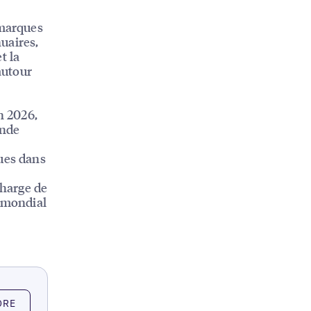
 marques
nuaires,
t la
autour
n 2026,
onde
ques dans
charge de
u mondial
ORE