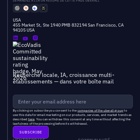
DEMANDEZ À L'IA UN RÉSUMÉ DE CETTE PAGE UBERALL
USA
455 Market St, Ste 1940 PMB 832194 San Francisco, CA
94105 USA
Recherche locale, IA, croissance multi-
établissements — dans votre boîte mail
By clicking on subscribe you consent to the
companies of the uberall group
to
use this data for email marketing on our products, services, and market trends as
described
here
. You can withdraw this consent at any time without affecting the
lawfulness of the processing before its withdrawal.