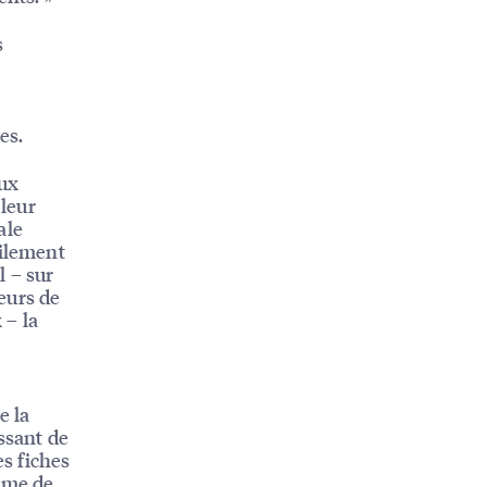
s
es.
aux
 leur
ale
cilement
l – sur
teurs de
 – la
e la
ssant de
es fiches
tème de