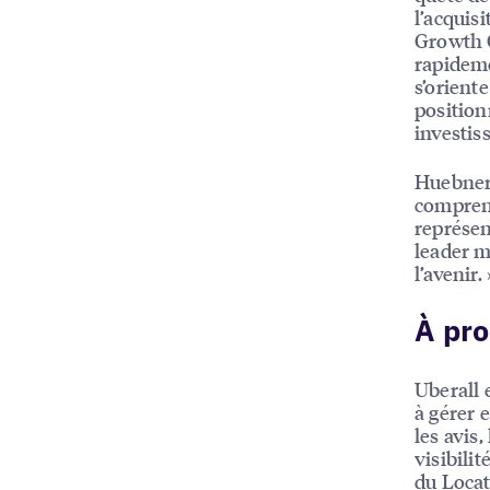
l’acquis
Growth C
rapidem
s’orient
position
investis
Huebner 
comprenn
représen
leader 
l’avenir. 
À pro
Uberall 
à gérer e
les avis,
visibili
du Locat