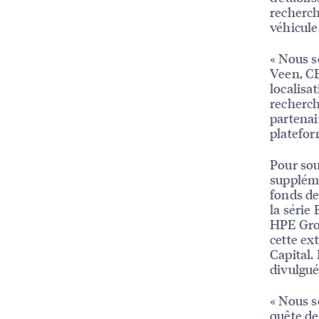
recherch
véhicule
« Nous s
Veen, CE
localisa
recherch
partenair
platefor
Pour sou
suppléme
fonds de
la série 
HPE Grow
cette ex
Capital.
divulgué
« Nous s
quête de