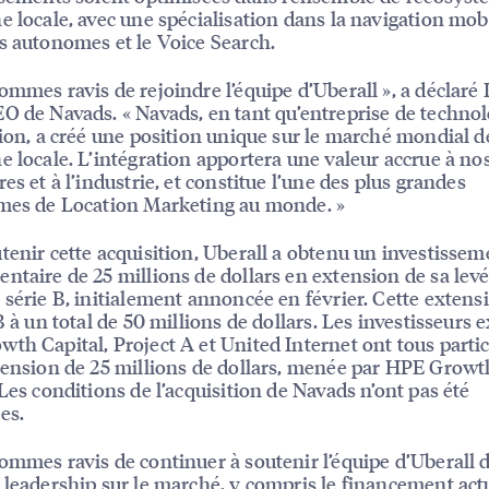
e locale, avec une spécialisation dans la navigation mobi
s autonomes et le Voice Search.
ommes ravis de rejoindre l’équipe d’Uberall », a déclaré
O de Navads. « Navads, en tant qu’entreprise de technol
tion, a créé une position unique sur le marché mondial d
e locale. L’intégration apportera une valeur accrue à nos
es et à l’industrie, et constitue l’une des plus grandes
mes de Location Marketing au monde. »
tenir cette acquisition, Uberall a obtenu un investissem
ntaire de 25 millions de dollars en extension de sa lev
 série B, initialement annoncée en février. Cette extens
B à un total de 50 millions de dollars. Les investisseurs 
th Capital, Project A et United Internet ont tous partic
tension de 25 millions de dollars, menée par HPE Growt
 Les conditions de l’acquisition de Navads n’ont pas été
es.
ommes ravis de continuer à soutenir l’équipe d’Uberall 
 leadership sur le marché, y compris le financement act