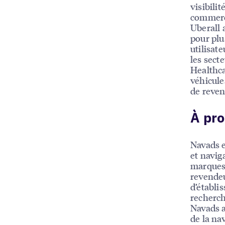
visibili
commerc
Uberall 
pour plu
utilisat
les sect
Healthca
véhicule
de reven
À pr
Navads e
et navig
marques 
revendeu
d’établi
recherch
Navads a
de la nav