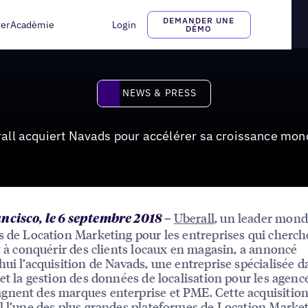
r sa croissance mondiale
DEMANDER UNE
ter
Acadèmie
Login
DÉMO
News & Press
NEWS & PRESS
all acquiert Navads pour accélérer sa croissance mon
Uberall
, un leader mond
ncisco, le 6 septembre 2018
–
s de Location Marketing pour les entreprises qui cherch
et à conquérir des clients locaux en magasin, a annoncé
hui l’acquisition de Navads, une entreprise spécialisée d
 et la gestion des données de localisation pour les agenc
nent des marques enterprise et PME. Cette acquisition 
l l’une des plus grandes plateformes de Location Marke