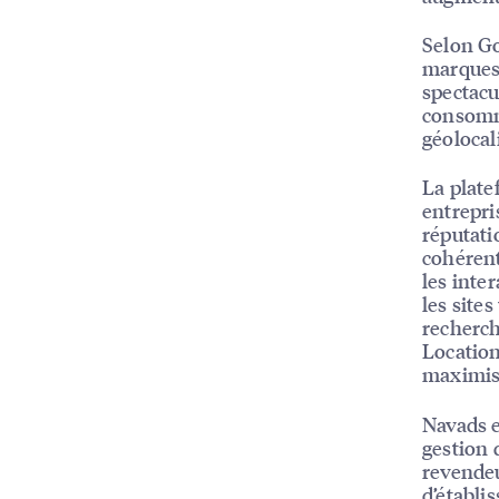
Selon Go
marques 
spectacu
consomma
géolocal
La plate
entrepri
réputati
cohérent
les inte
les sites
recherch
Location
maximise
Navads e
gestion 
revendeu
d’établi