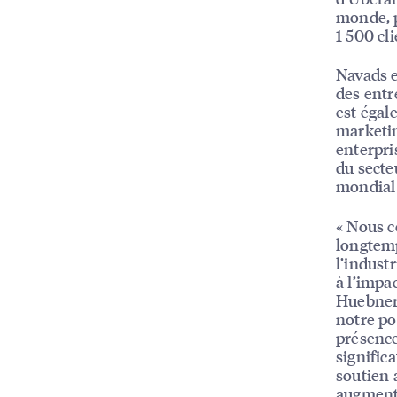
monde, p
1 500 cl
Navads e
des entr
est égal
marketin
enterpri
du secte
mondial 
« Nous c
longtemp
l’indust
à l’impac
Huebner,
notre po
présence
signific
soutien 
augmenté