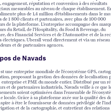
té, engagement, réputation et conversion à des résultats
iaux mesurables au niveau de chaque établissement. E
alimente plus de 1,4 million d’établissements dans le m
s de 1 800 clients et partenaires, avec plus de 100 000
eurs de la plateforme. L’entreprise accompagne des mar
eurs du Retail, de l’Hospitality, du Food & Beverage, du
re, des Financial Services et de l’Automotive et de la re
s électriques. Uberall vend directement et via un résea
deurs et de partenaires agences.
opos de Navads
st une entreprise mondiale de l’écosystème GPS, carto
ation, proposant la gestion des données de localisation 
enterprise et PME du monde entier. Distribué par un r
rs et de partenaires industriels, Navads veille à ce que l
ssements soient optimisées dans l’ensemble de l’écosys
e locale. Grâce à sa plateforme axée sur la qualité des 
spire à être le fournisseur de données privilégié de l’ind
igation et de la cartographie, et entretient des relations