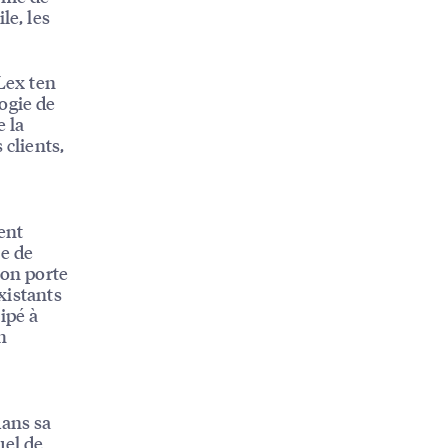
le, les
 Lex ten
ogie de
e la
 clients,
ent
ée de
ion porte
existants
ipé à
h
dans sa
uel de