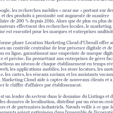
ogle, les recherches mobiles « near me » portant sur de
et des produits à proximité ont augmenté de manière
laire de 200 % depuis 2016. Alors que de plus en plus de
teurs effectuent des recherches locales, le marketing
isé est essentiel pour les marques et entreprises multisit
forme phare Location Marketing Cloud d’Uberall offre 
ses un contrôle centralisé de leur présence digitale et de
on en ligne, garantissant une empreinte de marque digit
e et précise. En permettant aux entreprises de gérer fa
ractions au niveau de chaque établissement en temps rée
 web, les applications mobiles, les store locators, les mo
e, les cartes, les réseaux sociaux et les assistants vocaux
 Marketing Cloud aide à capter de nouveaux clients et à
r le chiffre d’affaires par établissement.
st un leader du secteur dans le domaine du Listings et d
des données de localisation, distribué par un réseau croi
rs et de partenaires industriels. Navads veille à ce que l
ssements soient optimisées dans l’ensemble de l’écosys