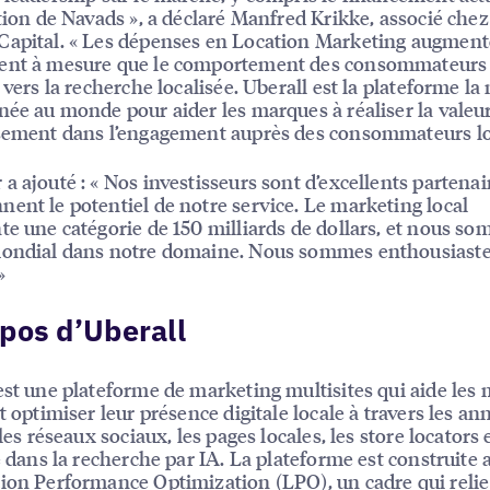
ition de Navads », a déclaré Manfred Krikke, associé che
apital. « Les dépenses en Location Marketing augment
ent à mesure que le comportement des consommateurs
e vers la recherche localisée. Uberall est la plateforme la
née au monde pour aider les marques à réaliser la valeur
sement dans l’engagement auprès des consommateurs lo
a ajouté : « Nos investisseurs sont d’excellents partenai
ent le potentiel de notre service. Le marketing local
te une catégorie de 150 milliards de dollars, et nous s
mondial dans notre domaine. Nous sommes enthousiaste
»
pos d’Uberall
est une plateforme de marketing multisites qui aide les
t optimiser leur présence digitale locale à travers les an
 les réseaux sociaux, les pages locales, les store locators e
té dans la recherche par IA. La plateforme est construite 
ion Performance Optimization (LPO), un cadre qui relie