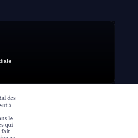
diale
ial des
ent à
ans le
es qui
fait
ting au