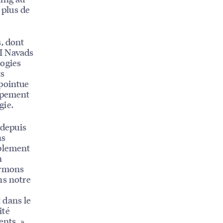
 plus de
s, dont
I Navads
logies
ts
 pointue
oppement
gie.
 depuis
ns
ablement
n
irmons
ns notre
 dans le
ité
ents. »