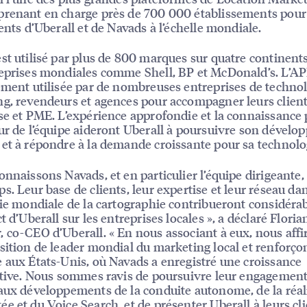
renant en charge près de 700 000 établissements pour
ients d’Uberall et de Navads à l’échelle mondiale.
st utilisé par plus de 800 marques sur quatre continent
eprises mondiales comme Shell, BP et McDonald’s. L’AP
ement utilisée par de nombreuses entreprises de techno
g, revendeurs et agences pour accompagner leurs clien
se et PME. L’expérience approfondie et la connaissance
ur de l’équipe aideront Uberall à poursuivre son dével
et à répondre à la demande croissante pour sa technolo
onnaissons Navads, et en particulier l’équipe dirigeante,
s. Leur base de clients, leur expertise et leur réseau da
rie mondiale de la cartographie contribueront considér
t d’Uberall sur les entreprises locales », a déclaré Floria
 co-CEO d’Uberall. « En nous associant à eux, nous aff
sition de leader mondial du marketing local et renforço
 aux États-Unis, où Navads a enregistré une croissance
ative. Nous sommes ravis de poursuivre leur engagement
aux développements de la conduite autonome, de la réal
e et du Voice Search, et de présenter Uberall à leurs cli