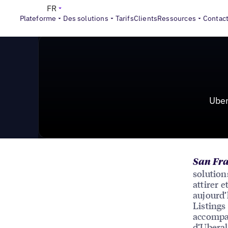
News & Press
>
Uberall acquiert Navads pour accélére
FR
Plateforme
Des solutions
Tarifs
Clients
Ressources
Contac
Uber
San Fra
solution
attirer 
aujourd’
Listings
accompag
d’Uberal