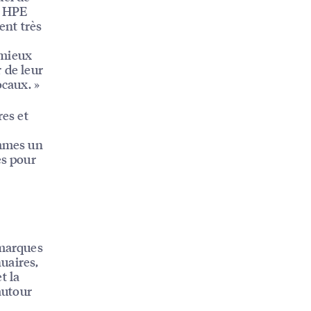
z HPE
ent très
 mieux
 de leur
caux. »
res et
ommes un
s pour
 marques
nuaires,
t la
autour