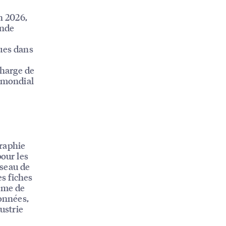
n 2026,
onde
ques dans
charge de
u mondial
graphie
pour les
éseau de
es fiches
tème de
données,
ustrie