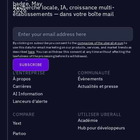
Recherche locale, IA, croissance multi-
établissements — dans votre boîte mail
By clicking on subscribe you consent to the
companies of the uberall group
to
use this data for email marketing on our products, services, and market trends as
described
here
. You can withdraw this consent at any time without affecting the
lawfulness of the processing before its withdrawal.
L'ENTREPRISE
COMMUNAUTÉ
À propos
Évènements
Carrières
Actualités et presse
AI Information
Lanceurs d'alerte
COMPARE
UTILISER UBERALL
Académie
Yext
Hub pour développeurs
Partoo