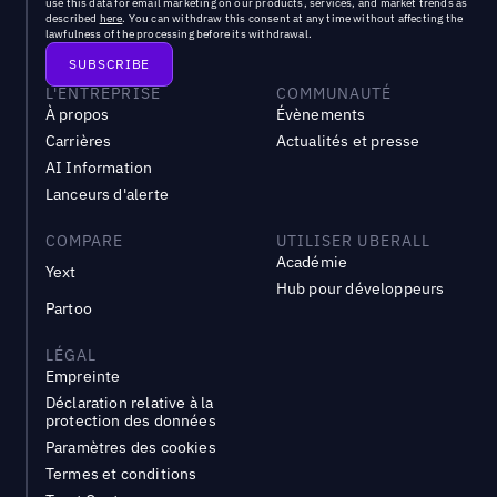
use this data for email marketing on our products, services, and market trends as
described
here
. You can withdraw this consent at any time without affecting the
lawfulness of the processing before its withdrawal.
L'ENTREPRISE
COMMUNAUTÉ
À propos
Évènements
Carrières
Actualités et presse
AI Information
Lanceurs d'alerte
COMPARE
UTILISER UBERALL
Académie
Yext
Hub pour développeurs
Partoo
LÉGAL
Empreinte
Déclaration relative à la
protection des données
Paramètres des cookies
Termes et conditions