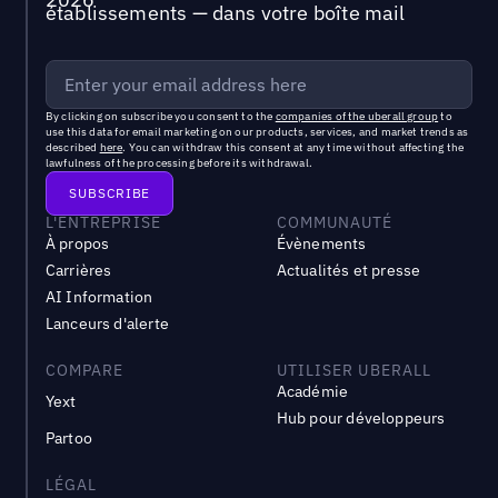
établissements — dans votre boîte mail
By clicking on subscribe you consent to the
companies of the uberall group
to
use this data for email marketing on our products, services, and market trends as
described
here
. You can withdraw this consent at any time without affecting the
lawfulness of the processing before its withdrawal.
L'ENTREPRISE
COMMUNAUTÉ
À propos
Évènements
Carrières
Actualités et presse
AI Information
Lanceurs d'alerte
COMPARE
UTILISER UBERALL
Académie
Yext
Hub pour développeurs
Partoo
LÉGAL