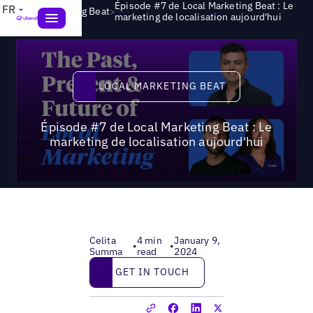
Épisode #7 de Local Marketing Beat : Le
FR
>
Local Marketing Beat
marketing de localisation aujourd'hui
Local Marketing Beat
LOCAL MARKETING BEAT
Épisode #7 de Local Marketing Beat : Le
marketing de localisation aujourd'hui
Celita
4 min
January 9,
•
•
Summa
read
2024
Get in touch
GET IN TOUCH