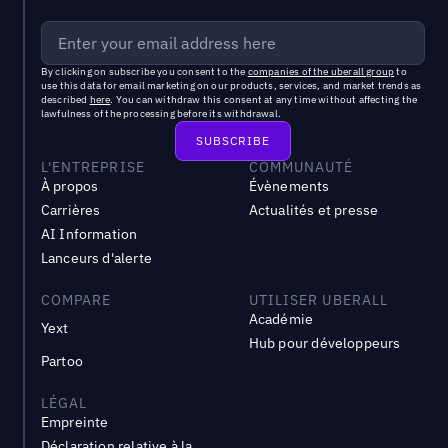
By clicking on subscribe you consent to the
companies of the uberall group
to
use this data for email marketing on our products, services, and market trends as
described
here
. You can withdraw this consent at any time without affecting the
lawfulness of the processing before its withdrawal.
L'ENTREPRISE
COMMUNAUTÉ
À propos
Évènements
Carrières
Actualités et presse
AI Information
Lanceurs d'alerte
COMPARE
UTILISER UBERALL
Académie
Yext
Hub pour développeurs
Partoo
LÉGAL
Empreinte
Déclaration relative à la