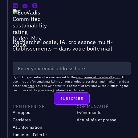
Recherche locale, IA, croissance multi-
établissements — dans votre boîte mail
By clicking on subscribe you consent to the
companies of the uberall group
to
use this data for email marketing on our products, services, and market trends as
described
here
. You can withdraw this consent at any time without affecting the
lawfulness of the processing before its withdrawal.
L'ENTREPRISE
COMMUNAUTÉ
À propos
Évènements
Carrières
Actualités et presse
AI Information
Lanceurs d'alerte