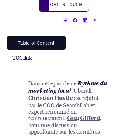
Get in touch
GET IN TOUCH
Table of Content
TOC link
Dans cet épisode de
Rythme du
, Uberall
marketing local
est rejoint
Christian Hustle
par le COO de SearchLab et
expert renommé en
référencement,
,
Greg Gifford
pour une discussion
approfondie sur les dernières