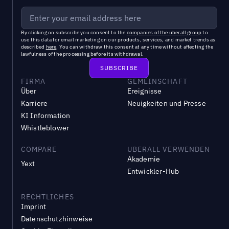
By clicking on subscribe you consent to the
companies of the uberall group
to
use this data for email marketing on our products, services, and market trends as
described
here
. You can withdraw this consent at any time without affecting the
lawfulness of the processing before its withdrawal.
FIRMA
GEMEINSCHAFT
Über
Ereignisse
Karriere
Neuigkeiten und Presse
KI Information
Whistleblower
COMPARE
UBERALL VERWENDEN
Akademie
Yext
Entwickler-Hub
RECHTLICHES
Imprint
Datenschutzhinweise