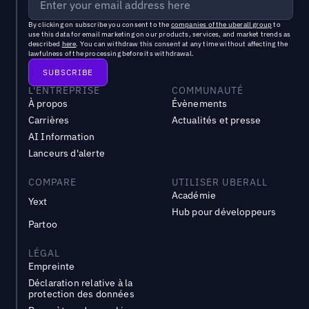
By clicking on subscribe you consent to the
companies of the uberall group
to
use this data for email marketing on our products, services, and market trends as
described
here
. You can withdraw this consent at any time without affecting the
lawfulness of the processing before its withdrawal.
L'ENTREPRISE
COMMUNAUTÉ
À propos
Évènements
Carrières
Actualités et presse
AI Information
Lanceurs d'alerte
COMPARE
UTILISER UBERALL
Académie
Yext
Hub pour développeurs
Partoo
LÉGAL
Empreinte
Déclaration relative à la
protection des données